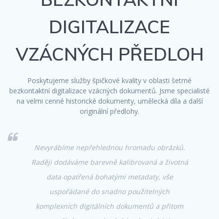
DIGITALIZACE
VZÁCNÝCH PŘEDLOH
Poskytujeme služby špičkové kvality v oblasti šetrné
bezkontaktní digitalizace vzácných dokumentů. Jsme specialisté
na velmi cenné historické dokumenty, umělecká díla a další
originální předlohy.
Nevyrábíme nepřehlednou hromadu obrázků.
Raději dodáváme barevně kalibrovaná a životná
data opatřená bohatými metadaty, vše
uspořádané do snadno použitelných
komplexních digitálních dokumentů a přitom