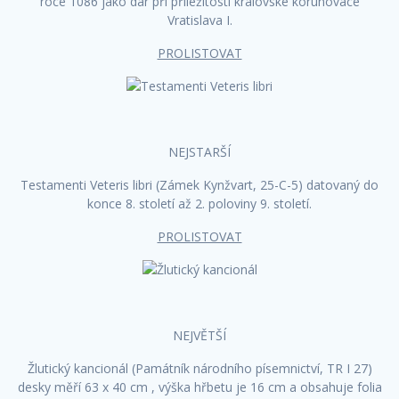
roce 1086 jako dar při příležitosti královské korunovace
Vratislava I.
PROLISTOVAT
NEJSTARŠÍ
Testamenti Veteris libri (Zámek Kynžvart, 25-C-5) datovaný do
konce 8. století až 2. poloviny 9. století.
PROLISTOVAT
NEJVĚTŠÍ
Žlutický kancionál (Památník národního písemnictví, TR I 27)
desky měří 63 x 40 cm , výška hřbetu je 16 cm a obsahuje folia